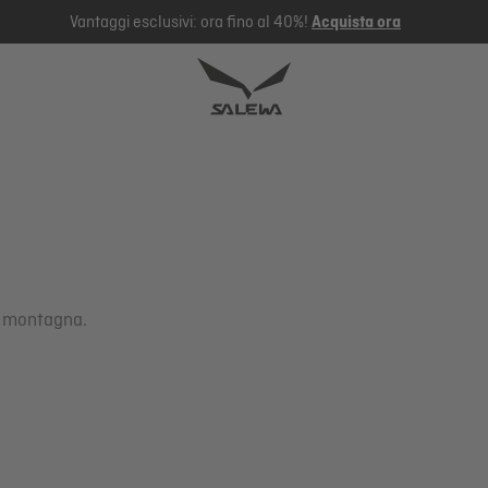
Vantaggi esclusivi: ora fino al 40%!
Acquista ora
in montagna.