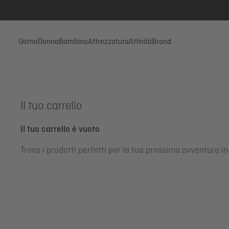
Uomo
Donna
Bambino
Attrezzatura
Attività
Brand
Il tuo carrello
Il tuo carrello è vuoto
Trova i prodotti perfetti per la tua prossima avventura 